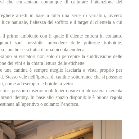
tivi che consentano comunque di catturare l’attenzione dei
gliere arredi in base a tutta una serie di variabili, ovvero
uce naturale, l’altezza del soffitto e il target di clientela a cui
 il primo ambiente con il quale il cliente entrerà in contatto,
indi sarà possibile prevedere delle poltrone imbottite,
se, anche se si tratta di una piccola enoteca.
ranno ai visitatori non solo di percepire la suddivisione delle
e dei vini e la chiara lettura delle etichette.
te una cantina è sempre meglio lasciarla a vista, proprio per
i. Stesso vale nell’ipotesi di cantine sotterranee che si possono
i, come ad esempio le botole in vetro.
cui si possono inserire mobili per creare un’atmosfera ricercata
a brand identity. In base allo spazio disponibile è buona regola
stinata all’aperitivo o soltanto l’enoteca.