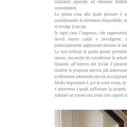
soluzioni apposite ed elementi distin
consumatori.
La prima cosa alla quale pensare è sce
considerando la metratura disponibile, la l
si rivolge il locale.
In ogni caso l’ingresso, che rappresenta
dovrà essere caldo e avvolgente, qu
particolarmente apprezzate durante le atte
Le luci soffuse al punto giusto permette
stanze, ma anche di considerare la selezion
Quando all’interno del locale è presen
rendere le proposte ancora più interessant
evidenziare adottando alcuni accorgiment
Molto importante è poi la wine room, in 
e attraverso i quali rafforzare la propri
valutare se creare una zona con coperti de