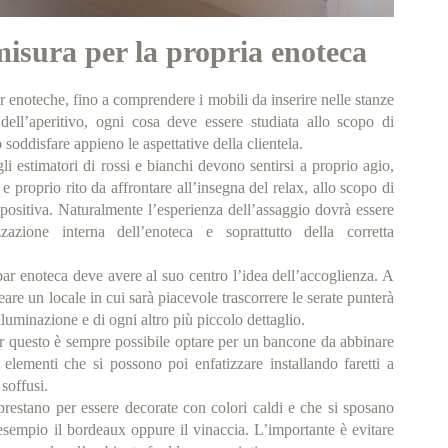
misura per la propria enoteca
r enoteche, fino a comprendere i mobili da inserire nelle stanze
dell’aperitivo, ogni cosa deve essere studiata allo scopo di
oddisfare appieno le aspettative della clientela.
li estimatori di rossi e bianchi devono sentirsi a proprio agio,
e proprio rito da affrontare all’insegna del relax, allo scopo di
ositiva. Naturalmente l’esperienza dell’assaggio dovrà essere
zazione interna dell’enoteca e soprattutto della corretta
bar enoteca deve avere al suo centro l’idea dell’accoglienza. A
eare un locale in cui sarà piacevole trascorrere le serate punterà
illuminazione e di ogni altro più piccolo dettaglio.
 per questo è sempre possibile optare per un bancone da abbinare
elementi che si possono poi enfatizzare installando faretti a
 soffusi.
 prestano per essere decorate con colori caldi e che si sposano
sempio il bordeaux oppure il vinaccia. L’importante è evitare